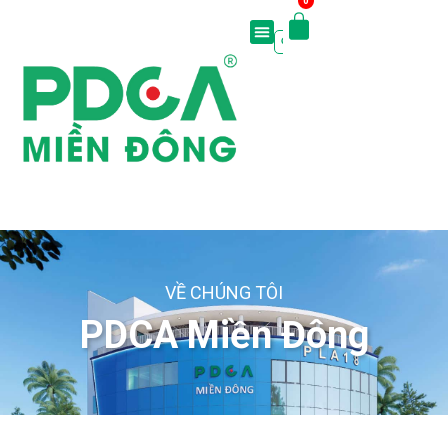
0
VỀ CHÚNG TÔI
PDCA Miền Đông