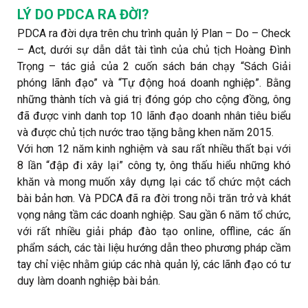
LÝ DO PDCA RA ĐỜI?
PDCA ra đời dựa trên chu trình quản lý Plan – Do – Check
– Act, dưới sự dẫn dắt tài tình của chủ tịch Hoàng Đình
Trọng – tác giả của 2 cuốn sách bán chạy “Sách Giải
phóng lãnh đạo” và “Tự động hoá doanh nghiệp”. Bằng
những thành tích và giá trị đóng góp cho cộng đồng, ông
đã được vinh danh top 10 lãnh đạo doanh nhân tiêu biểu
và được chủ tịch nước trao tặng bằng khen năm 2015.
Với hơn 12 năm kinh nghiệm và sau rất nhiều thất bại với
8 lần “đập đi xây lại” công ty, ông thấu hiểu những khó
khăn và mong muốn xây dựng lại các tổ chức một cách
bài bản hơn. Và PDCA đã ra đời trong nỗi trăn trở và khát
vọng nâng tầm các doanh nghiệp. Sau gần 6 năm tổ chức,
với rất nhiều giải pháp đào tạo online, offline, các ấn
phẩm sách, các tài liệu hướng dẫn theo phương pháp cầm
tay chỉ việc nhằm giúp các nhà quản lý, các lãnh đạo có tư
duy làm doanh nghiệp bài bản.