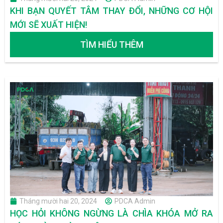
KHI BẠN QUYẾT TÂM THAY ĐỔI, NHỮNG CƠ HỘI
MỚI SẼ XUẤT HIỆN!
TÌM HIỂU THÊM
Tháng mười hai 20, 2024
PDCA Admin
HỌC HỎI KHÔNG NGỪNG LÀ CHÌA KHÓA MỞ RA