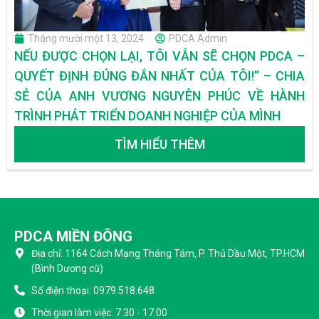
Tháng mười một 13, 2024
PDCA Admin
NẾU ĐƯỢC CHỌN LẠI, TÔI VẪN SẼ CHỌN PDCA –
QUYẾT ĐỊNH ĐÚNG ĐẮN NHẤT CỦA TÔI!” – CHIA
SẺ CỦA ANH VƯƠNG NGUYÊN PHÚC VỀ HÀNH
TRÌNH PHÁT TRIỂN DOANH NGHIỆP CỦA MÌNH
TÌM HIỂU THÊM
PDCA MIỀN ĐÔNG
Địa chỉ: 1164 Cách Mạng Tháng Tám, P. Thủ Dầu Một, TP.HCM
(Bình Dương cũ)
Số điện thoại: 0979.518.648
Thời gian làm việc: 7:30 - 17:00