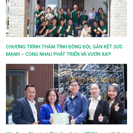
CHƯƠNG TRÌNH THẮM TÌNH ĐỒNG ĐỘI, GẮN KẾT SỨC
MẠNH – CÙNG NHAU PHÁT TRIỂN VÀ VƯƠN XA!!!