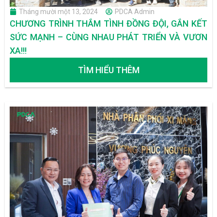
Tháng mười một 13, 2024
PDCA Admin
CHƯƠNG TRÌNH THẮM TÌNH ĐỒNG ĐỘI, GẮN KẾT
SỨC MẠNH – CÙNG NHAU PHÁT TRIỂN VÀ VƯƠN
XA!!!
TÌM HIỂU THÊM